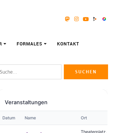
Mastodon
Instagram
Youtube
Peertube
Pixelfed
R
FORMALES
KONTAKT