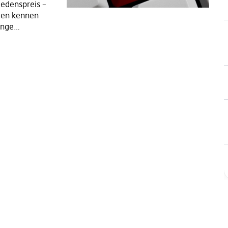
iedenspreis –
hen kennen
ange…