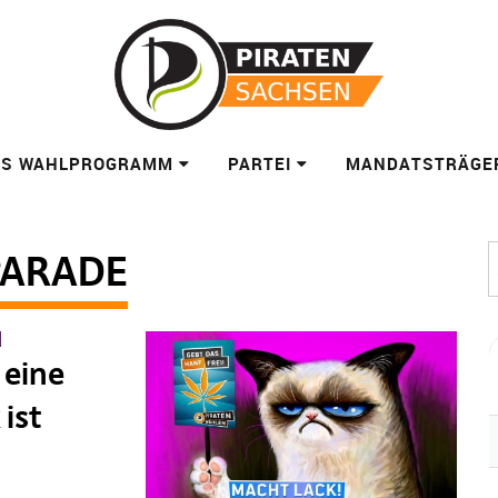
ES WAHLPROGRAMM
PARTEI
MANDATSTRÄGE
PARADE
E
 eine
ist