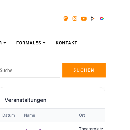
Mastodon
Instagram
Youtube
Peertube
Pixelfed
R
FORMALES
KONTAKT