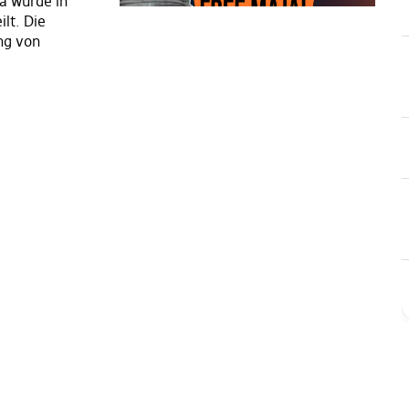
ja wurde in
ilt. Die
ng von