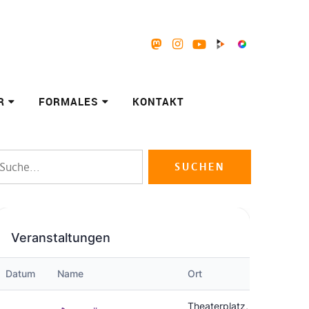
Mastodon
Instagram
Youtube
Peertube
Pixelfed
R
FORMALES
KONTAKT