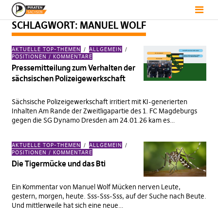
SCHLAGWORT:
MANUEL WOLF
AKTUELLE TOP-THEMEN
ALLGEMEIN
POSITIONEN / KOMMENTARE
Pressemitteilung zum Verhalten der
sächsischen Polizeigewerkschaft
Sächsische Polizeigewerkschaft irritiert mit KI-generierten
Inhalten Am Rande der Zweitligapartie des 1. FC Magdeburgs
gegen die SG Dynamo Dresden am 24.01.26 kam es…
AKTUELLE TOP-THEMEN
ALLGEMEIN
POSITIONEN / KOMMENTARE
Die Tigermücke und das Bti
Ein Kommentar von Manuel Wolf Mücken nerven Leute,
gestern, morgen, heute. Sss-Sss-Sss, auf der Suche nach Beute.
Und mittlerweile hat sich eine neue…