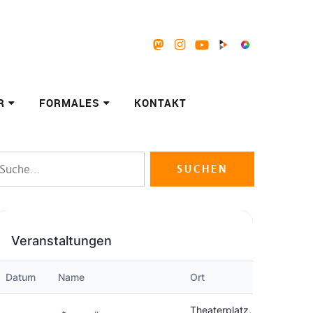
Mastodon
Instagram
Youtube
Peertube
Pixelfed
R
FORMALES
KONTAKT