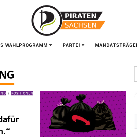
ES WAHLPROGRAMM
PARTEI
MANDATSTRÄGE
UNG
AND
POSITIONEN
dafür
h.“