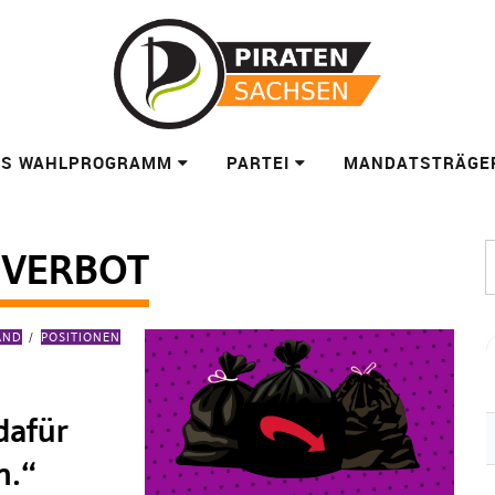
ES WAHLPROGRAMM
PARTEI
MANDATSTRÄGE
IVERBOT
AND
POSITIONEN
dafür
h.“