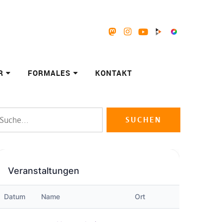
Mastodon
Instagram
Youtube
Peertube
Pixelfed
R
FORMALES
KONTAKT