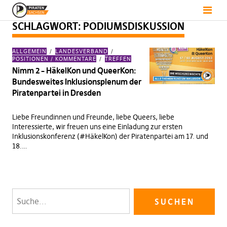
SCHLAGWORT:
PODIUMSDISKUSSION
ALLGEMEIN
LANDESVERBAND
POSITIONEN / KOMMENTARE
TREFFEN
Nimm 2 – HäkelKon und QueerKon:
Bundesweites Inklusionsplenum der
Piratenpartei in Dresden
Liebe Freundinnen und Freunde, liebe Queers, liebe
Interessierte, wir freuen uns eine Einladung zur ersten
Inklusionskonferenz (#HäkelKon) der Piratenpartei am 17. und
18.…