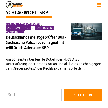
SCHLAGWORT:
SRP+
AKTUELLE TOP-THEMEN
LANDESVERBAND
POSITIONEN /
KOMMENTARE
Deutschlands meist geprüfter Bus –
Sächsische Polizei beschlagnahmt
willkürlich Adenauer SRP+
Am 20. September feierte Döbeln den 4. CSD. Zur
Unterstützung der Demonstration und als klares Zeichen gegen
den „Gegenprotest“ der Rechtsextremen sollte der…