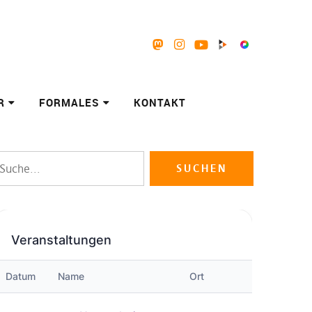
Mastodon
Instagram
Youtube
Peertube
Pixelfed
R
FORMALES
KONTAKT