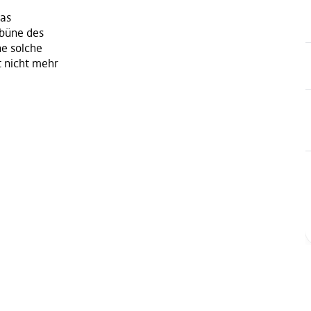
das
ibüne des
ne solche
t nicht mehr