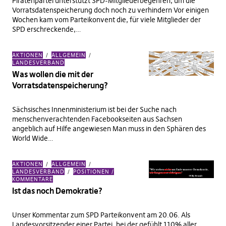
Piratenpartei unterstützt SPD-Mitgliederbegehren, um die
Vorratsdatenspeicherung doch noch zu verhindern Vor einigen
Wochen kam vom Parteikonvent die, für viele Mitglieder der
SPD erschreckende,…
AKTIONEN
ALLGEMEIN
LANDESVERBAND
Was wollen die mit der
Vorratsdatenspeicherung?
Sächsisches Innenministerium ist bei der Suche nach
menschenverachtenden Facebookseiten aus Sachsen
angeblich auf Hilfe angewiesen Man muss in den Sphären des
World Wide…
AKTIONEN
ALLGEMEIN
LANDESVERBAND
POSITIONEN /
KOMMENTARE
Ist das noch Demokratie?
Unser Kommentar zum SPD Parteikonvent am 20.06. Als
Landesvorsitzender einer Partei, bei der gefühlt 110% aller