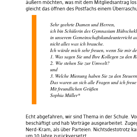
äußern möchten, was mit dem Mitgliedsantrag los 
gleicht das öffnen des Postfachs einem Überraschun
Sehr geehrte Damen und Herren,
ich bin Schülerin des Gymnasium Hübschekle
in unserem Gemeinschaftskundeunterricht ausa
nicht alles was ich brauche.
Ich würde mich sehr freuen, wenn Sie mir d
1. Was sagen Sie und Ihre Kollegen zu den 
2. Wie stehen Sie zur Umwelt?
und
3. Welche Mienung haben Sie zu den Steuer
Das waren an sich alle Fragen und ich freue
Mit freundlichen Grüßen
Sophia Müller*
Echt abgefahren, wir sind Thema in der Schule. V
beschäftigt und hab Vorträge ausgearbeitet. Zug
Nerd-Kram, als über Parteien. Nichtsdestotrotz ka
um 10 Jahre zurückversetzt.