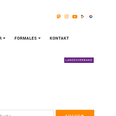
Mastodon
Instagram
Youtube
Peertube
Pixelfed
R
FORMALES
KONTAKT
LANDESVERBAND