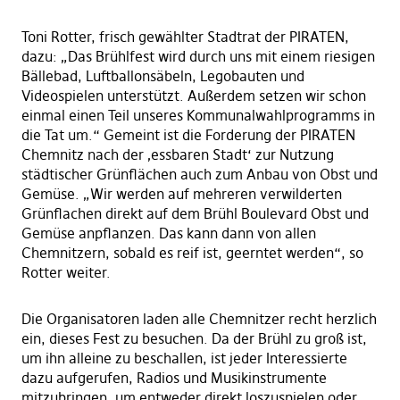
Toni Rotter, frisch gewählter Stadtrat der PIRATEN,
dazu: „Das Brühlfest wird durch uns mit einem riesigen
Bällebad, Luftballonsäbeln, Legobauten und
Videospielen unterstützt. Außerdem setzen wir schon
einmal einen Teil unseres Kommunalwahlprogramms in
die Tat um.“ Gemeint ist die Forderung der PIRATEN
Chemnitz nach der ‚essbaren Stadt‘ zur Nutzung
städtischer Grünflächen auch zum Anbau von Obst und
Gemüse. „Wir werden auf mehreren verwilderten
Grünflachen direkt auf dem Brühl Boulevard Obst und
Gemüse anpflanzen. D
as
k
a
nn dann von allen
Chemnitzern, sobald
es
reif
ist
, geerntet werden“, so
Rotter weiter.
Die Organisatoren laden alle Chemnitzer recht herzlich
ein, dieses Fest zu besuchen. Da der Brühl zu groß ist,
um ihn alleine zu beschallen, ist jeder Interessierte
dazu aufgerufen
,
Radios und Musikinstrumente
mitzubringen
,
um entweder direkt loszuspielen oder