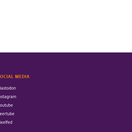
OCIAL MEDIA
astodon
nstagram
outube
eertube
ixelfed