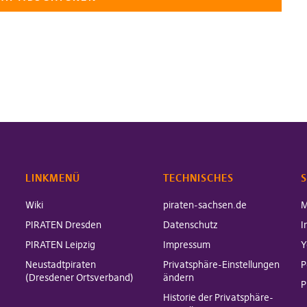
LINKMENÜ
TECHNISCHES
S
Wiki
piraten-sachsen.de
M
PIRATEN Dresden
Datenschutz
I
PIRATEN Leipzig
Impressum
Y
Neustadtpiraten
Privatsphäre-Einstellungen
P
(Dresdener Ortsverband)
ändern
P
Historie der Privatsphäre-