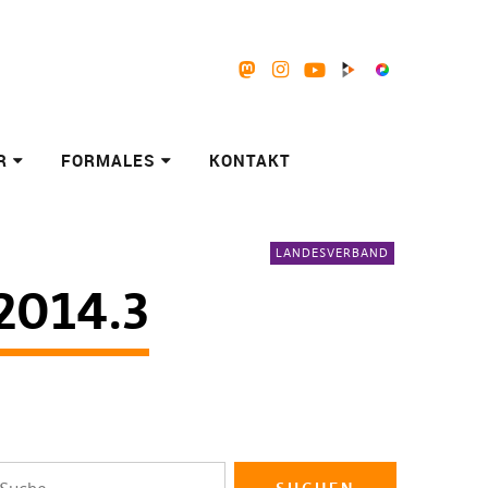
Mastodon
Instagram
Youtube
Peertube
Pixelfed
R
FORMALES
KONTAKT
LANDESVERBAND
2014.3