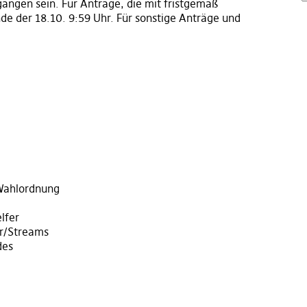
angen sein. Für Anträge, die mit fristgemäß
de der 18.10. 9:59 Uhr. Für sonstige Anträge und
Wahlordnung
lfer
r/Streams
des