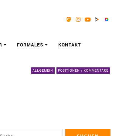
Mastodon
Instagram
Youtube
Peertube
Pixelfed
R
FORMALES
KONTAKT
ALLGEMEIN
POSITIONEN / KOMMENTARE