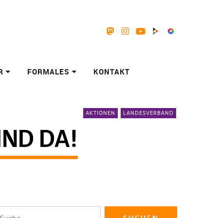
Mastodon
Instagram
Youtube
Peertube
Pixelfed
R
FORMALES
KONTAKT
AKTIONEN
LANDESVERBAND
IND DA!