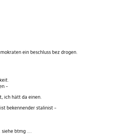
demokraten ein beschluss bez drogen.
keit.
en –
, ich hätt da einen.
 ist bekennender stalinist –
, siehe btmg ….