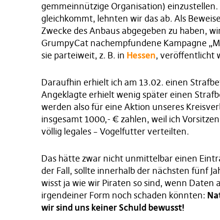
gemmeinnützige Organisation) einzustellen.
gleichkommt, lehnten wir das ab. Als Beweis
Zwecke des Anbaus abgegeben zu haben, wird
GrumpyCat nachempfundene Kampagne „Macht
sie parteiweit, z. B. in
Hessen
, veröffentlicht
Daraufhin erhielt ich am 13.02. einen Strafb
Angeklagte erhielt wenig später einen Strafb
werden also für eine Aktion unseres Kreisverb
insgesamt 1000,- € zahlen, weil ich Vorsitze
völlig legales – Vogelfutter verteilten.
Das hätte zwar nicht unmittelbar einen Eint
der Fall, sollte innerhalb der nächsten fünf
wisst ja wie wir Piraten so sind, wenn Date
irgendeiner Form noch schaden könnten:
Nat
wir sind uns keiner Schuld bewusst!