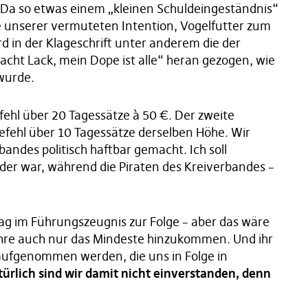
 Da so etwas einem „kleinen Schuldeingeständnis“
e unserer vermuteten Intention, Vogelfutter zum
 in der Klageschrift unter anderem die der
 Lack, mein Dope ist alle“ heran gezogen, wie
 wurde.
efehl über 20 Tagessätze à 50 €. Der zweite
efehl über 10 Tagessätze derselben Höhe. Wir
andes politisch haftbar gemacht. Ich soll
nder war, während die Piraten des Kreiverbandes –
rag im Führungszeugnis zur Folge – aber das wäre
 Jahre auch nur das Mindeste hinzukommen. Und ihr
n aufgenommen werden, die uns in Folge in
ürlich sind wir damit nicht einverstanden, denn