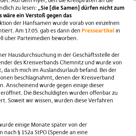
t. Auf dem Flyer, den die Kreispiraten an die
dlich zu lesen:
„Sie [die Samen] dürfen nicht zum
s wäre ein Verstoß gegen das
Aktion der Hanfsamen wurde vorab von einzelnen
tiert. Am 17.05. gab es dann den
Presseartikel
in
iell über Parteimedien beworben.
ner Hausdurchsuchung in der Geschäftsstelle der
tzender des Kreisverbands Chemnitz und wurde von
, da ich mich im Auslandsurlaub befand. Bei der
sonen beschlagnahmt, denen der Kreisverband
en. Anscheinend wurde gegen einige dieser
 eröffnet. Die Beschuldigten wurden offenbar zu
ert. Soweit wir wissen, wurden diese Verfahren
wurde einige Monate später von der
n nach § 152a StPO (Spende an eine