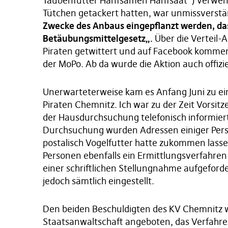
Taubenfutter Hanfsamen Hanfsaat“) verwende
Tütchen getackert hatten, war unmissverstän
Zwecke des Anbaus eingepflanzt werden, da
Betäubungsmittelgesetz„.
Über die Verteil-
Piraten getwittert und auf Facebook kommen
der MoPo. Ab da wurde die Aktion auch offiz
Unerwarteterweise kam es Anfang Juni zu ei
Piraten Chemnitz. Ich war zu der Zeit Vorsi
der Hausdurchsuchung telefonisch informiert
Durchsuchung wurden Adressen einiger Per
postalisch Vogelfutter hatte zukommen lass
Personen ebenfalls ein Ermittlungsverfahren
einer schriftlichen Stellungnahme aufgeford
jedoch sämtlich eingestellt.
Den beiden Beschuldigten des KV Chemnitz 
Staatsanwaltschaft angeboten, das Verfahre