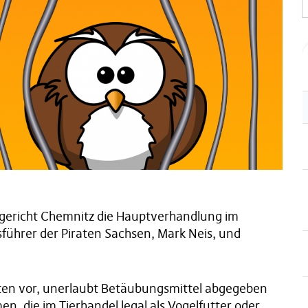
gericht Chemnitz die Hauptverhandlung im
sführer der Piraten Sachsen, Mark Neis, und
aten vor, unerlaubt Betäubungsmittel abgegeben
n, die im Tierhandel legal als Vogelfutter oder