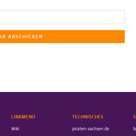
LINKMENÜ
TECHNISCHES
S
Wiki
piraten-sachsen.de
M