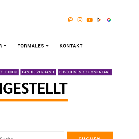
Mastodon
Instagram
Youtube
Peertube
Pixelfed
R
FORMALES
KONTAKT
AKTIONEN
LANDESVERBAND
POSITIONEN / KOMMENTARE
NGESTELLT