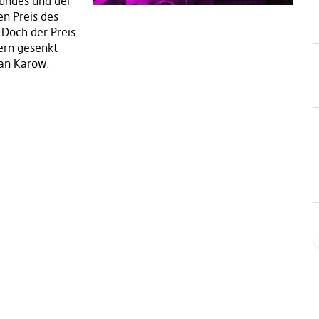
Bundes und der
en Preis des
 Doch der Preis
dern gesenkt
an Karow.