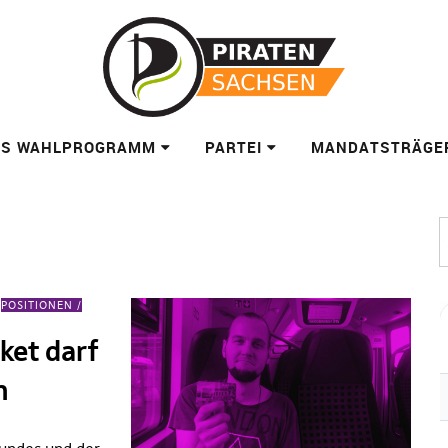
ES WAHLPROGRAMM
PARTEI
MANDATSTRÄGE
POSITIONEN /
ket darf
n