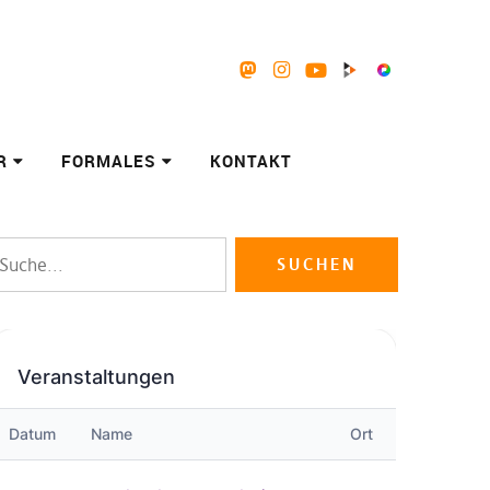
Mastodon
Instagram
Youtube
Peertube
Pixelfed
R
FORMALES
KONTAKT