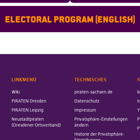
Electoral Program (English)
LINKMENÜ
TECHNISCHES
S
Wiki
piraten-sachsen.de
M
PIRATEN Dresden
Datenschutz
I
PIRATEN Leipzig
Impressum
Y
Neustadtpiraten
Privatsphäre-Einstellungen
P
(Dresdener Ortsverband)
ändern
P
Historie der Privatsphäre-