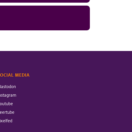
OCIAL MEDIA
astodon
nstagram
outube
eertube
ixelfed