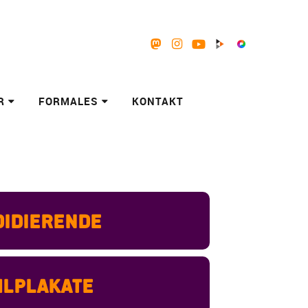
Mastodon
Instagram
Youtube
Peertube
Pixelfed
R
FORMALES
KONTAKT
idierende
lplakate