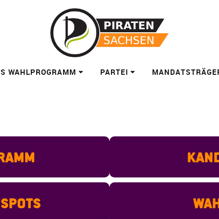
ES WAHLPROGRAMM
PARTEI
MANDATSTRÄGE
ramm
Kand
spots
Wah