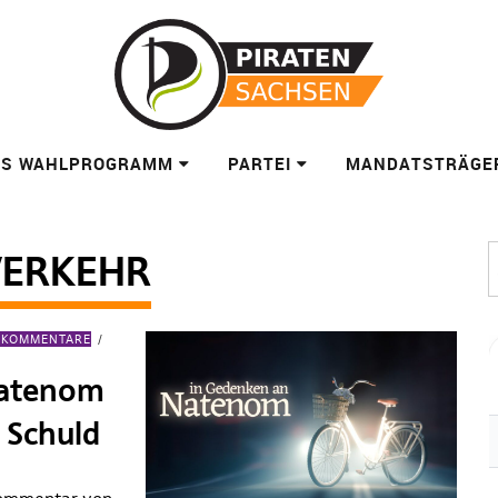
ES WAHLPROGRAMM
PARTEI
MANDATSTRÄGE
VERKEHR
/ KOMMENTARE
Natenom
e Schuld