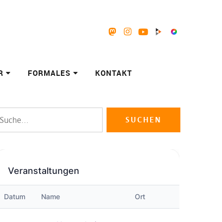
Mastodon
Instagram
Youtube
Peertube
Pixelfed
R
FORMALES
KONTAKT