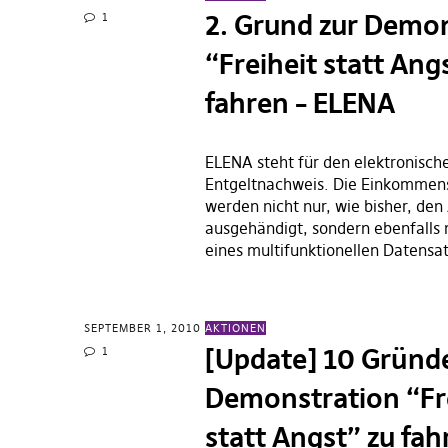
2. Grund zur Demo
1
“Freiheit statt Ang
fahren – ELENA
ELENA steht für den elektronisch
Entgeltnachweis. Die Einkomme
werden nicht nur, wie bisher, den
ausgehändigt, sondern ebenfalls 
eines multifunktionellen Datensa
SEPTEMBER 1, 2010
AKTIONEN
[Update] 10 Gründe
1
Demonstration “Fr
statt Angst” zu fah