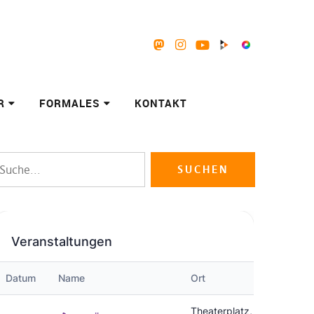
Mastodon
Instagram
Youtube
Peertube
Pixelfed
R
FORMALES
KONTAKT