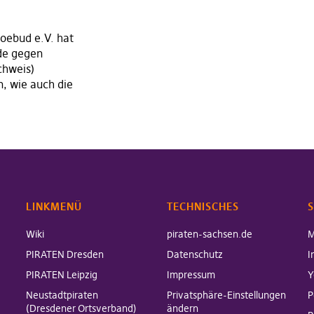
Foebud e.V. hat
de gegen
chweis)
n, wie auch die
LINKMENÜ
TECHNISCHES
S
Wiki
piraten-sachsen.de
M
PIRATEN Dresden
Datenschutz
I
PIRATEN Leipzig
Impressum
Y
Neustadtpiraten
Privatsphäre-Einstellungen
P
(Dresdener Ortsverband)
ändern