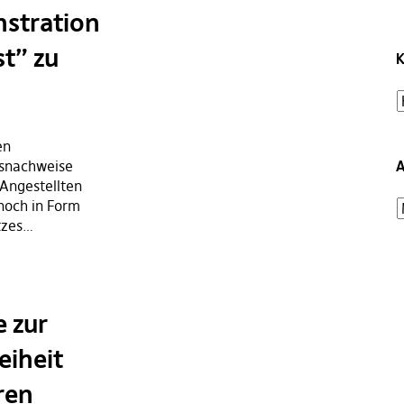
nstration
st” zu
K
en
nsnachweise
A
 Angestellten
noch in Form
tzes…
 zur
eiheit
ren