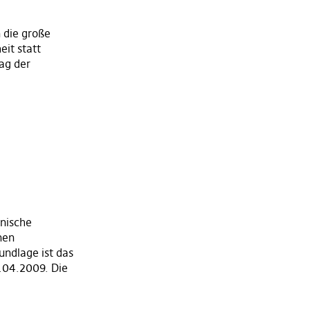
 die große
it statt
tag der
onische
nen
undlage ist das
.04.2009. Die