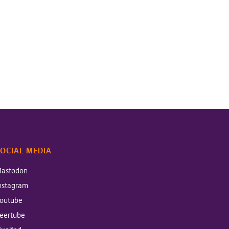
OCIAL MEDIA
astodon
nstagram
outube
eertube