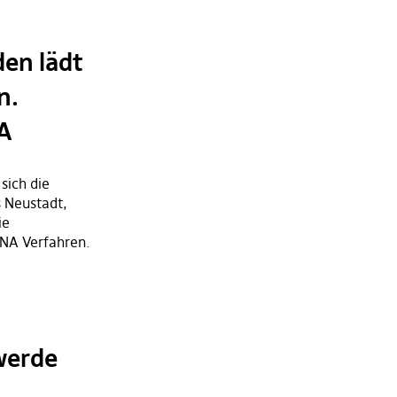
en lädt
n.
A
sich die
s Neustadt,
ie
NA Verfahren.
werde