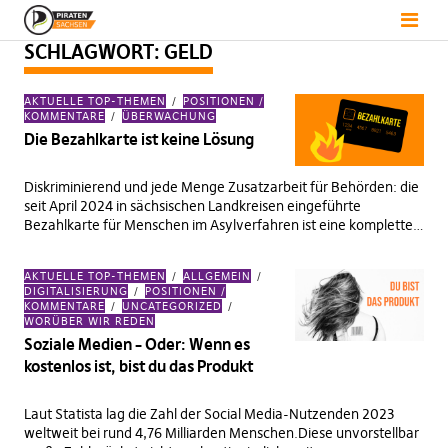
SCHLAGWORT:
GELD
AKTUELLE TOP-THEMEN
POSITIONEN /
KOMMENTARE
ÜBERWACHUNG
Die Bezahlkarte ist keine Lösung
Diskriminierend und jede Menge Zusatzarbeit für Behörden: die
seit April 2024 in sächsischen Landkreisen eingeführte
Bezahlkarte für Menschen im Asylverfahren ist eine komplette…
AKTUELLE TOP-THEMEN
ALLGEMEIN
DIGITALISIERUNG
POSITIONEN /
KOMMENTARE
UNCATEGORIZED
WORÜBER WIR REDEN
Soziale Medien – Oder: Wenn es
kostenlos ist, bist du das Produkt
Laut Statista lag die Zahl der Social Media-Nutzenden 2023
weltweit bei rund 4,76 Milliarden Menschen.Diese unvorstellbar