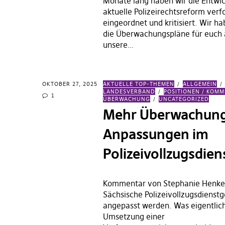
Monate lang haben wir die Entwi
aktuelle Polizeirechtsreform verfo
eingeordnet und kritisiert. Wir h
die Überwachungspläne für euch 
unsere…
OKTOBER 27, 2025
AKTUELLE TOP-THEMEN
ALLGEMEIN
LANDESVERBAND
POSITIONEN / KOM
1
ÜBERWACHUNG
UNCATEGORIZED
Mehr Überwachung
Anpassungen im
Polizeivollzugsdien
Kommentar von Stephanie Henke
Sächsische Polizeivollzugsdienstg
angepasst werden. Was eigentlich
Umsetzung einer