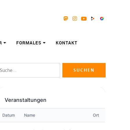
Mastodon
Instagram
Youtube
Peertube
Pixelfed
R
FORMALES
KONTAKT