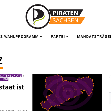
ES WAHLPROGRAMM
PARTEI
MANDATSTRÄGE
Z
DATENSCHUTZ
CHUNG
taat ist