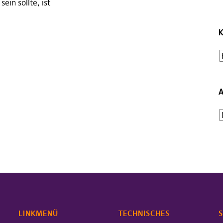
ein sollte, ist
K
A
LINKMENÜ
TECHNISCHES
S