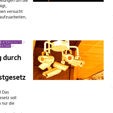
cklungen um die
lgt,
aben versucht
aufzuarbeiten,
DATENSCHUTZ
MENTARE
 durch
stgesetz
l Das
esetz soll
 nur die