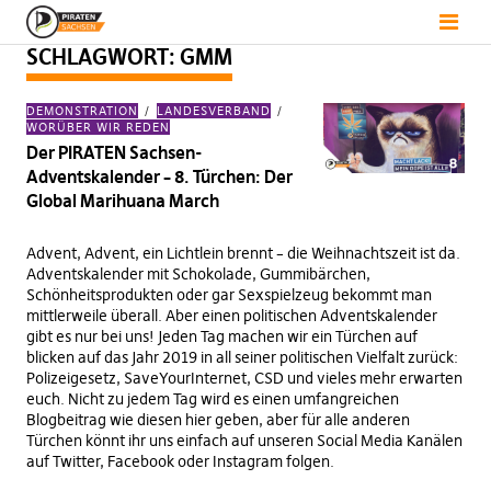
SCHLAGWORT:
GMM
DEMONSTRATION
LANDESVERBAND
WORÜBER WIR REDEN
Der PIRATEN Sachsen-
Adventskalender – 8. Türchen: Der
Global Marihuana March
Advent, Advent, ein Lichtlein brennt – die Weihnachtszeit ist da.
Adventskalender mit Schokolade, Gummibärchen,
Schönheitsprodukten oder gar Sexspielzeug bekommt man
mittlerweile überall. Aber einen politischen Adventskalender
gibt es nur bei uns! Jeden Tag machen wir ein Türchen auf
blicken auf das Jahr 2019 in all seiner politischen Vielfalt zurück:
Polizeigesetz, SaveYourInternet, CSD und vieles mehr erwarten
euch. Nicht zu jedem Tag wird es einen umfangreichen
Blogbeitrag wie diesen hier geben, aber für alle anderen
Türchen könnt ihr uns einfach auf unseren Social Media Kanälen
auf Twitter, Facebook oder Instagram folgen.