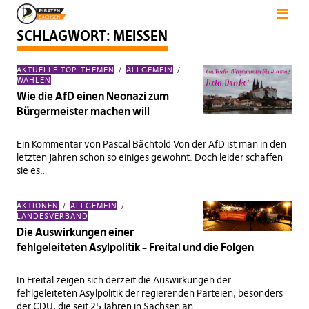
SCHLAGWORT:
MEISSEN
AKTUELLE TOP-THEMEN
ALLGEMEIN
WAHLEN
Wie die AfD einen Neonazi zum
Bürgermeister machen will
Ein Kommentar von Pascal Bächtold Von der AfD ist man in den
letzten Jahren schon so einiges gewohnt. Doch leider schaffen
sie es…
AKTIONEN
ALLGEMEIN
LANDESVERBAND
Die Auswirkungen einer
fehlgeleiteten Asylpolitik – Freital und die Folgen
In Freital zeigen sich derzeit die Auswirkungen der
fehlgeleiteten Asylpolitik der regierenden Parteien, besonders
der CDU, die seit 25 Jahren in Sachsen an…