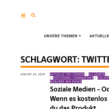
UNSERE THEMEN
AKTUELL
SCHLAGWORT:
TWITT
JANUAR 18, 2024
AKTUELLE TOP-THEMEN
ALLGEMEIN
POSITIONEN / KOMMENTARE
UNCATE
WORÜBER WIR REDEN
Soziale Medien – O
Wenn es kostenlos i
du das Produkt