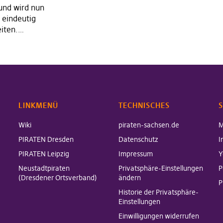
und wird nun
 eindeutig
eiten.…
LINKMENÜ
TECHNISCHES
S
Wiki
piraten-sachsen.de
M
PIRATEN Dresden
Datenschutz
I
PIRATEN Leipzig
Impressum
Y
Neustadtpiraten
Privatsphäre-Einstellungen
P
(Dresdener Ortsverband)
ändern
P
Historie der Privatsphäre-
Einstellungen
Einwilligungen widerrufen