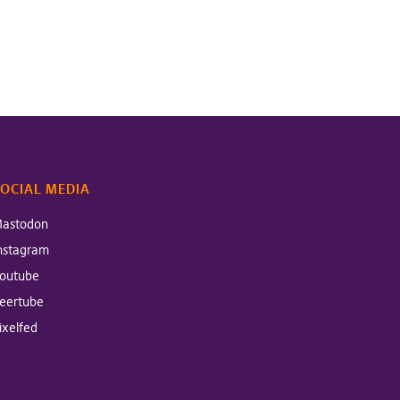
OCIAL MEDIA
astodon
nstagram
outube
eertube
ixelfed