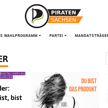
ES WAHLPROGRAMM
PARTEI
MANDATSTRÄGE
ER
DIGITALISIERUNG
GORIZED
der:
st, bist