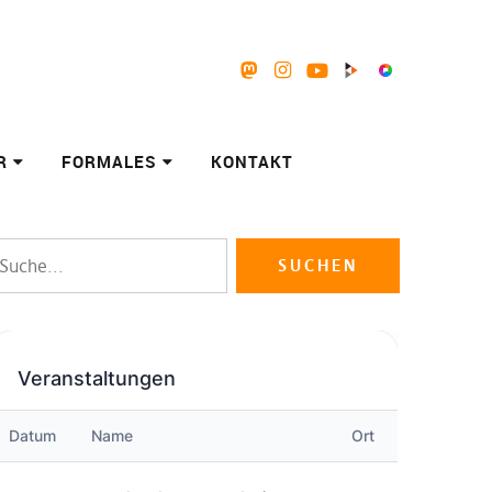
Mastodon
Instagram
Youtube
Peertube
Pixelfed
R
FORMALES
KONTAKT