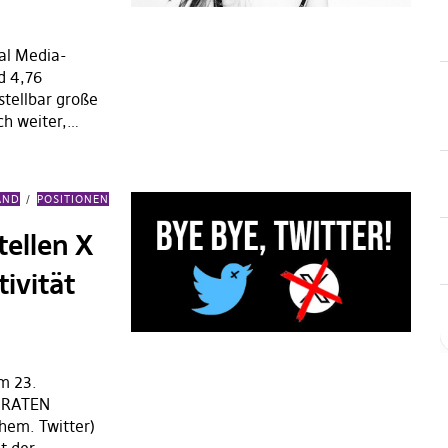
ial Media-
d 4,76
tellbar große
ich weiter,…
AND
POSITIONEN
ellen X
ivität
m 23.
PIRATEN
hem. Twitter)