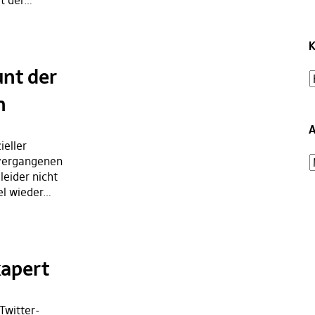
it der…
K
unt der
n
A
ieller
 vergangenen
leider nicht
el wieder…
kapert
 Twitter-